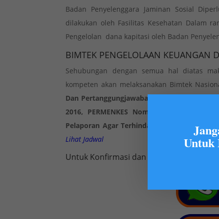
Badan Penyelenggara Jaminan Sosial Diper
dilakukan oleh Fasilitas Kesehatan Dalam ra
Pengelolan dana kapitasi oleh Badan Penyele
BIMTEK PENGELOLAAN KEUANGAN DA
Sehubungan dengan semua hal diatas m
kompeten akan melaksanakan Bimtek Nasion
Dan Pertanggungjawaban Keuangan Dana Kap
2016, PERMENKES Nomor 28 Tahun 2016 da
Pelaporan Agar Terhindar Dari Permasalah
Jang
Untuk 
Lihat Jadwal
Untuk Konfirmasi dan Informasi Pendaft