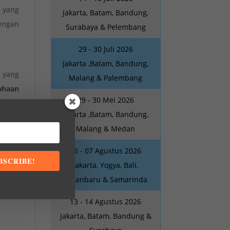
 yang
Jakarta, Batam, Bandung,
dengan
Surabaya & Pelembang
29 - 30 Juli 2026
Jakarta ,Batam, Bandung,
 yang
Malang & Palembang
ahaan
29 - 30 Mei 2026
tahun
Jakarta ,Batam, Bandung,
n dan
Malang & Medan
pada :
06 - 07 Agustus 2026
BSCRIBE!
Jakarta, Yogya, Bali,
Pekanbaru & Samarinda
13 - 14 Agustus 2026
Jakarta, Batam, Bandung &