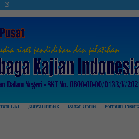
rofil LKI
Jadwal Bimtek
Daftar Online
Formulir Pesert