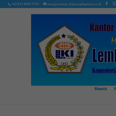
+62 813 8987 7773
wangunawan_lkigroup@yahoo.co.id
Bimtek
P