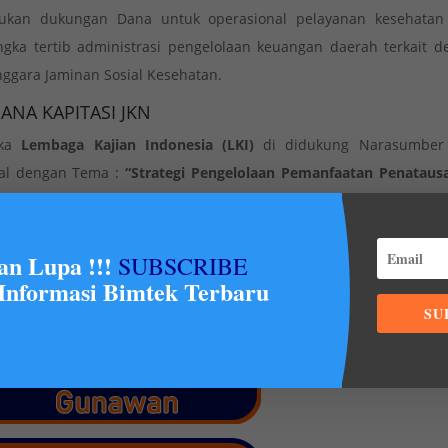
lukan dukungan Dana untuk operasional pelayanan kesehatan
ngka tertib administrasi pengelolaan keuangan daerah terkait 
nggara Jaminan Sosial Kesehatan.
NA KAPITASI JKN
aka
Lembaga Kajian Indonesia (LKI)
di didukung Narasumber
al dengan Tema :
“Strategi Pengelolaan Pemanfaatan Penataus
itasi Jaminan Kesehatan Nasional (JKN) Sesuai PERMENKES 21 
n SE-900 Mendagri 2014 Menuju Akuntabilitas Pengelolaa
an Hukum Dan Unsur Kerugian Negara”
yang akan dilaksanakan 
an Lupa !!!
SUBSCRIBE
Informasi Bimtek Terbaru
SU
aran pada kegiatan ini dapat menghubungi